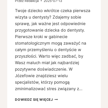
Przez
Redakcja
2025-07-13
Twoje dziecko wkrótce czeka pierwsza
wizyta u dentysty? Zdajemy sobie
sprawę, jak ważne jest odpowiednie
przygotowanie dziecka do dentysty.
Pierwsze kroki w gabinecie
stomatologicznym mogą zaważyć na
całym przemyśleniu o dentyście w
przyszłości. Warto więc zadbać, by
Wasz maluch miał jak najbardziej
pozytywne doświadczenie. W
Józefowie znajdziesz wielu
specjalistów, którzy pomogą
zminimalizować stres związany z…
JAK
DOWIEDZ SIĘ WIĘCEJ
PRZYGOTOWAĆ