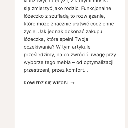
kluczowych decyzji, z którymi musisz
się zmierzyć jako rodzic. Funkcjonalne
łóżeczko z szufladą to rozwiązanie,
które może znacznie ułatwić codzienne
życie. Jak jednak dokonać zakupu
łóżeczka, które spełni Twoje
oczekiwania? W tym artykule
prześledzimy, na co zwrócić uwagę przy
wyborze tego mebla – od optymalizacji
przestrzeni, przez komfort…
JAK
DOWIEDZ SIĘ WIĘCEJ
WYBRAĆ
FUNKCJONALNE
ŁÓŻECZKO
Z
SZUFLADĄ
DLA
DZIECKA