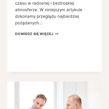
czasu w radosnej i beztroskiej
atmosferze. W niniejszym artykule
dokonamy przeglądu najbardziej
pożądanych…
JAKIE
DOWIEDZ SIĘ WIĘCEJ
DMUCHAŃCE
CIESZĄ
SIĘ
NAJWIĘKSZĄ
POPULARNOŚCIĄ
NA
IMPREZACH
RODZINNYCH?