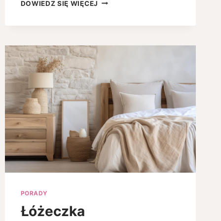
ANIMACJE,
DOWIEDZ SIĘ WIĘCEJ
ZABAWY
I
KREATYWNE
SCENARIUSZE
–
CO
WYRÓŻNIA
PROFESJONALNĄ
ORGANIZACJĘ
IMPREZ
DZIECIĘCYCH?
PORADY
Łóżeczka