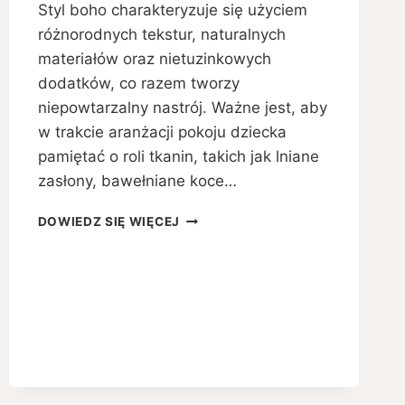
Styl boho charakteryzuje się użyciem
różnorodnych tekstur, naturalnych
materiałów oraz nietuzinkowych
dodatków, co razem tworzy
niepowtarzalny nastrój. Ważne jest, aby
w trakcie aranżacji pokoju dziecka
pamiętać o roli tkanin, takich jak lniane
zasłony, bawełniane koce…
JAK
DOWIEDZ SIĘ WIĘCEJ
URZĄDZIĆ
POKÓJ
DLA
DZIECKA
W
STYLU
BOHO?