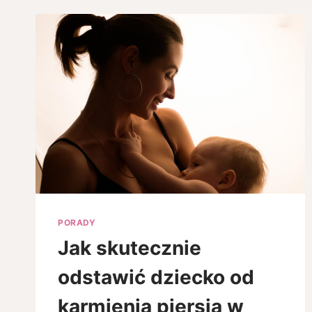
–
JAKIE
SĄ
RODZAJE
I
KTÓRY
WYBRAĆ?
PORADY
Jak skutecznie
odstawić dziecko od
karmienia piersią w