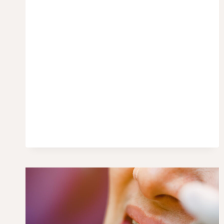
–
NA
CO
ZWRÓCIĆ
UWAGĘ
PRZY
ZAKUPIE?