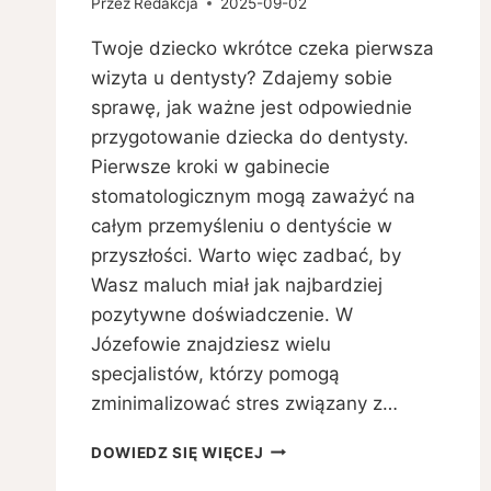
Przez
Redakcja
2025-09-02
Twoje dziecko wkrótce czeka pierwsza
wizyta u dentysty? Zdajemy sobie
sprawę, jak ważne jest odpowiednie
przygotowanie dziecka do dentysty.
Pierwsze kroki w gabinecie
stomatologicznym mogą zaważyć na
całym przemyśleniu o dentyście w
przyszłości. Warto więc zadbać, by
Wasz maluch miał jak najbardziej
pozytywne doświadczenie. W
Józefowie znajdziesz wielu
specjalistów, którzy pomogą
zminimalizować stres związany z…
JAK
DOWIEDZ SIĘ WIĘCEJ
PRZYGOTOWAĆ