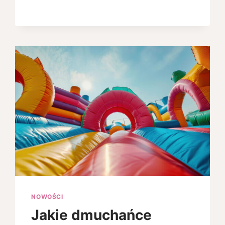
DZIECKO
NA
PIERWSZĄ
WIZYTĘ
U
DENTYSTY?
PORADY
DLA
RODZICÓW
Z
JÓZEFOWA
NOWOŚCI
Jakie dmuchańce