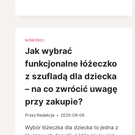
DZIECKO
NA
PIERWSZĄ
WIZYTĘ
U
DENTYSTY?
PORADY
NOWOŚCI
DLA
Jak wybrać
RODZICÓW
Z
funkcjonalne łóżeczko
JÓZEFOWA
z szufladą dla dziecka
– na co zwrócić uwagę
przy zakupie?
Przez
Redakcja
2025-06-06
Wybór łóżeczka dla dziecka to jedna z