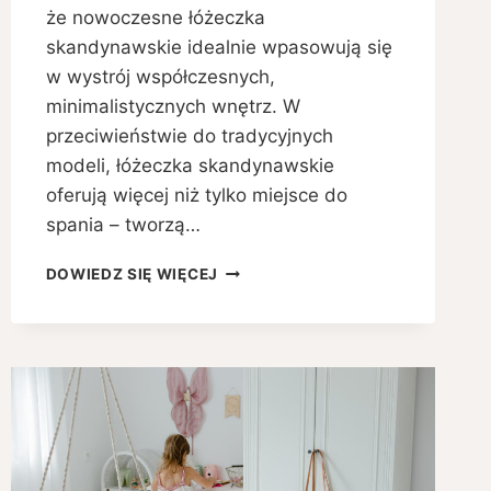
że nowoczesne łóżeczka
skandynawskie idealnie wpasowują się
w wystrój współczesnych,
minimalistycznych wnętrz. W
przeciwieństwie do tradycyjnych
modeli, łóżeczka skandynawskie
oferują więcej niż tylko miejsce do
spania – tworzą…
ŁÓŻECZKA
DOWIEDZ SIĘ WIĘCEJ
SKANDYNAWSKIE
–
POŁĄCZENIE
FUNKCJONALNOŚCI,
ESTETYKI
I
BEZPIECZEŃSTWA