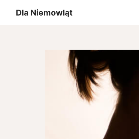
Przejdź
Dla Niemowląt
do
treści