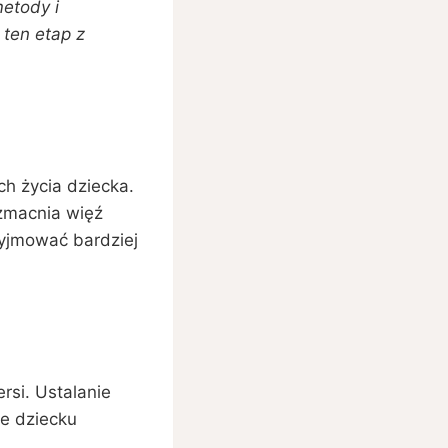
etody i
 ten etap z
h życia dziecka.
zmacnia więź
yjmować bardziej
rsi. Ustalanie
że dziecku