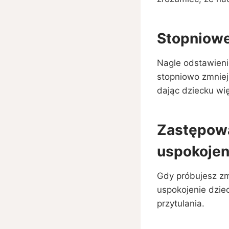
Stopniowe
Nagle odstawienie
stopniowo zmniej
dając dziecku wi
Zastępowa
uspokojen
Gdy próbujesz zm
uspokojenie dzie
przytulania.