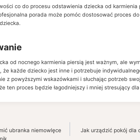
wości co do procesu odstawienia dziecka od karmienia p
Profesjonalna porada może pomóc dostosować proces do
dziecka.
anie
cka od nocnego karmienia piersią jest ważnym, ale w
 że każde dziecko jest inne i potrzebuje indywidualneg
ie z powyższymi wskazówkami i słuchając potrzeb swo
e ten proces będzie łagodniejszy i mniej stresujący dl
amić ubranka niemowlęce
Jak urządzić pokój dla 
nik