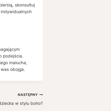
iersią, skonsultuj
 indywidualnych
ymagającym
o podejścia.
jego malucha,
a was obojga.
NASTĘPNY
dziecka w stylu boho?