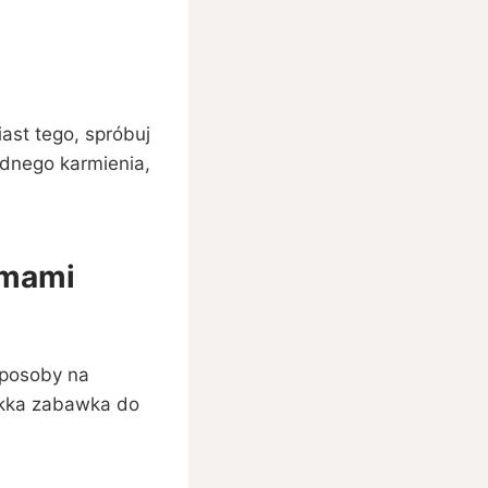
ast tego, spróbuj
ednego karmienia,
rmami
sposoby na
iękka zabawka do