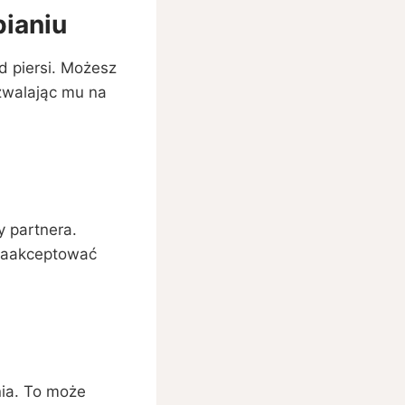
ianiu
d piersi. Możesz
ozwalając mu na
y partnera.
zaakceptować
nia. To może