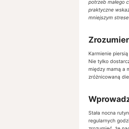
potrzeb małego c
praktyczne wskaz
mniejszym stres
Zrozumien
Karmienie piersi
Nie tylko dostar
między mamą a m
zróżnicowaną die
Wprowadz
Stała nocna rutyn
regularnych godz
zrozumieć, że na