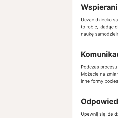
Wspierani
Ucząc dziecko sa
to robić, kładąc 
naukę samodzieln
Komunikac
Podczas procesu 
Możecie na zmia
inne formy pocies
Odpowiedn
Upewnij się, że 