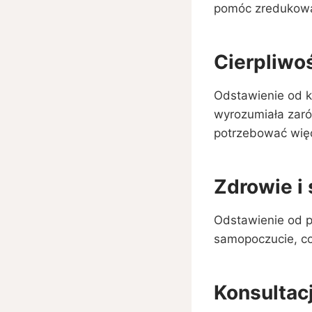
pomóc zredukowa
Cierpliwo
Odstawienie od ka
wyrozumiała zaró
potrzebować więc
Zdrowie 
Odstawienie od p
samopoczucie, co
Konsultacj