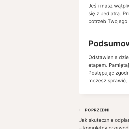
Jeśli masz wątpli
się z pediatrą. 
potrzeb Twojego 
Podsumow
Odstawienie dzie
etapem. Pamiętaj,
Postępując zgodn
możesz sprawić, ż
Nawigacja
POPRZEDNI
Jak skutecznie odpl
wpisu
– kompletny przewod