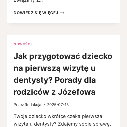
związany z…
JAK
DOWIEDZ SIĘ WIĘCEJ
PRZYGOTOWAĆ
DZIECKO
NA
PIERWSZĄ
WIZYTĘ
NOWOŚCI
U
DENTYSTY?
Jak przygotować dziecko
PORADY
DLA
na pierwszą wizytę u
RODZICÓW
Z
dentysty? Porady dla
JÓZEFOWA
rodziców z Józefowa
Przez
Redakcja
2025-07-13
Twoje dziecko wkrótce czeka pierwsza
wizyta u dentysty? Zdajemy sobie sprawę,