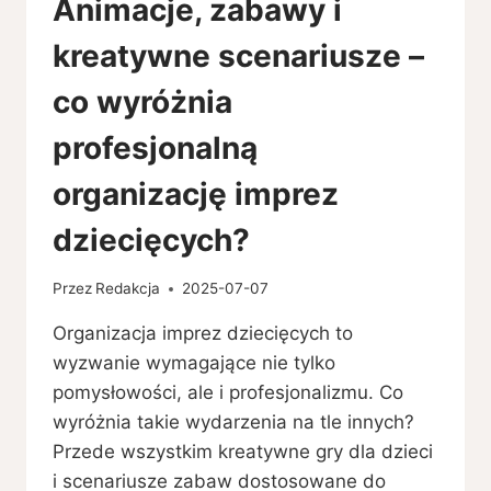
Animacje, zabawy i
PORADY
DLA
kreatywne scenariusze –
RODZICÓW
Z
co wyróżnia
JÓZEFOWA
profesjonalną
organizację imprez
dziecięcych?
Przez
Redakcja
2025-07-07
Organizacja imprez dziecięcych to
wyzwanie wymagające nie tylko
pomysłowości, ale i profesjonalizmu. Co
wyróżnia takie wydarzenia na tle innych?
Przede wszystkim kreatywne gry dla dzieci
i scenariusze zabaw dostosowane do