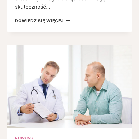
skuteczność…
APARAT
DOWIEDZ SIĘ WIĘCEJ
ORTODONTYCZNY
WE
WROCŁAWIU
–
JAKIE
SĄ
RODZAJE
I
KTÓRY
WYBRAĆ?
NOWOŚCI