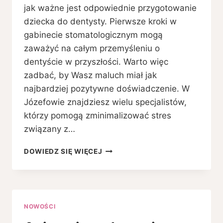
jak ważne jest odpowiednie przygotowanie
dziecka do dentysty. Pierwsze kroki w
gabinecie stomatologicznym mogą
zaważyć na całym przemyśleniu o
dentyście w przyszłości. Warto więc
zadbać, by Wasz maluch miał jak
najbardziej pozytywne doświadczenie. W
Józefowie znajdziesz wielu specjalistów,
którzy pomogą zminimalizować stres
związany z…
JAK
DOWIEDZ SIĘ WIĘCEJ
PRZYGOTOWAĆ
DZIECKO
NA
PIERWSZĄ
WIZYTĘ
NOWOŚCI
U
DENTYSTY?