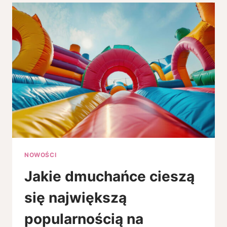
Z
SZUFLADĄ
DLA
DZIECKA
–
NA
CO
ZWRÓCIĆ
UWAGĘ
PRZY
ZAKUPIE?
NOWOŚCI
Jakie dmuchańce cieszą
się największą
popularnością na