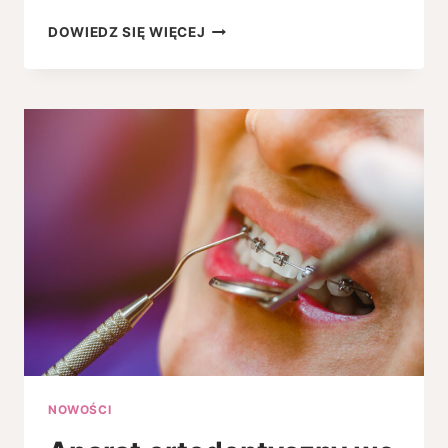
JAKIE
DOWIEDZ SIĘ WIĘCEJ
DMUCHAŃCE
CIESZĄ
SIĘ
NAJWIĘKSZĄ
POPULARNOŚCIĄ
NA
IMPREZACH
RODZINNYCH?
NOWOŚCI