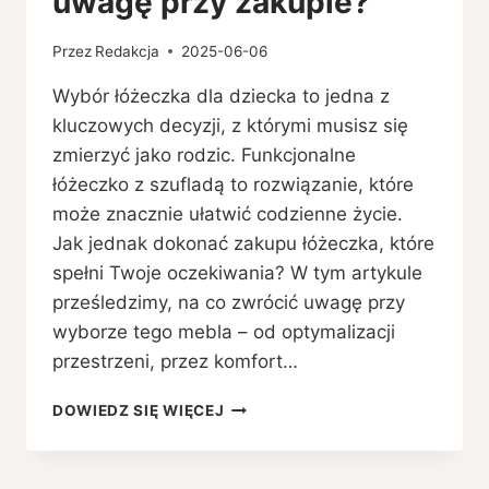
uwagę przy zakupie?
Przez
Redakcja
2025-06-06
Wybór łóżeczka dla dziecka to jedna z
kluczowych decyzji, z którymi musisz się
zmierzyć jako rodzic. Funkcjonalne
łóżeczko z szufladą to rozwiązanie, które
może znacznie ułatwić codzienne życie.
Jak jednak dokonać zakupu łóżeczka, które
spełni Twoje oczekiwania? W tym artykule
prześledzimy, na co zwrócić uwagę przy
wyborze tego mebla – od optymalizacji
przestrzeni, przez komfort…
JAK
DOWIEDZ SIĘ WIĘCEJ
WYBRAĆ
FUNKCJONALNE
ŁÓŻECZKO