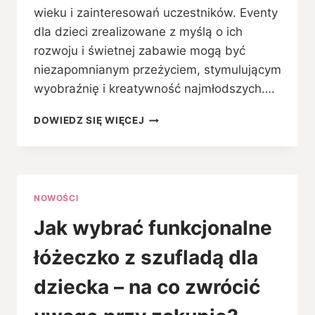
wieku i zainteresowań uczestników. Eventy
dla dzieci zrealizowane z myślą o ich
rozwoju i świetnej zabawie mogą być
niezapomnianym przeżyciem, stymulującym
wyobraźnię i kreatywność najmłodszych….
ANIMACJE,
DOWIEDZ SIĘ WIĘCEJ
ZABAWY
I
KREATYWNE
SCENARIUSZE
–
NOWOŚCI
CO
WYRÓŻNIA
Jak wybrać funkcjonalne
PROFESJONALNĄ
ORGANIZACJĘ
łóżeczko z szufladą dla
IMPREZ
DZIECIĘCYCH?
dziecka – na co zwrócić